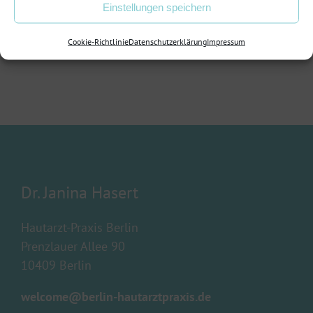
Einstellungen speichern
Cookie-Richtlinie
Datenschutzerklärung
Impressum
Dr. Janina Hasert
Hautarzt-Praxis Berlin
Prenzlauer Allee 90
10409 Berlin
welcome@berlin-hautarztpraxis.
de